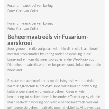
Fusarium-aarskroei van koring.
Foto: Gert van Coller
Fusarium-aarskroei van koring.
Foto: Gert van Coller
Beheermaatreëls vir Fusarium-
aarskroei
Soos genoem in die vorige artikel in hierdie reeks is aarskroei
meestal problematies by koring onder besproeiing in die
binneland en kom dit meer sporadies in die Wes-Kaap voor.
Die beheermaatreëls wat hier bespreek word, fokus dus op die
binneland.
Bestuur van aarskroei berus op die integrasie van praktyke,
naamlik agronomiese praktyke soos wissel­bou en bewerking,
kultivarweerstand en chemiese beheer. Geen enkele
benadering tot siektebeheer is besonder effektief op sy eie nie,
maar heelwat navorsing oor hierdie beheermaatreëls wys dat
geïntegreerde beheermaatreëls meer effektief is. Alhoewel daar