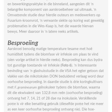
en bewerkingspraktyke in die binneland, aangesien dit ’n
belangrike komponent van aarskroeibeheer sal uitmaak. ’n
Omvattende studie deur hierdie outeurs en mede­werkers op
Fusarium-kroonvrot, ’n verwante siekte op koring wat geweldig
problematies in die Wes-Kaap is, het die waarde hiervan
bewys. Meer daaroor in ’n latere reeks artikels.
Besproeiing
Aarskroei benodig matige temperature tesame met hoë
humiditeit tydens die blomfase vir infeksie om plaas te vind
(sien vorige artikel in hierdie reeks). Besproeiing kan dus bydra
tot gunstige toestande vir infeksie (
Foto 6
). ’n Interessante
bevinding van ’n glashuisstudie in die VSA het egter getoon dat
vlakke van die mikotoksien DON beduidend verlaag word deur
oorhoofse besproeiing. In daardie studie is drie koringkultivars
met
F. graminearum
geïnokuleer tydens die blomfase, waarna
dit die ekwivalent van 132,8 mm reën (oorhoofse besproeiing)
ontvang het 7, 14, 21 of 28 dae na inokulasie. Verskillende
potte is vir elke benatting gebruik (dieselfde potte het nie meer
as een keer oorhoofse besproeiing ontvang nie). Die hoe­