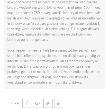
askospoorkonsentrasie neem af hoe verder daar van daardie
landery wegbeweeg word. Dit halveer min of meer 100 m weg,
maar kom steeds 750 m weg van die landery af voor teen baie
lae vlakke. Deur nuwe aanplantings so ver weg as moontlik van
’n landery waar ’n vatbare gasheer die vorige seisoen verbou is
te vestig, word die risiko vir siekte verlaag. Dit is egter dikwels
onprakties, gegewe die uitleg van plase en die ligging van
landerye op naburige plase.
Soos genoem is geen enkele benadering tot beheer van aar­
skroei baie effektief op sy eie nie. Indien die klimaat gunstig vir
infeksie is, kan dit die effektiwiteit van agronomiese praktyke
verminder. Dit is waarom dit nodig is om ook van ander
praktyke gebruik te maak. In deel drie van hierdie reeks, wat in
die volgende uitgawe verskyn, ondersoek die skrywers
weerstand en swamdoders as moontlike praktyke.
Share