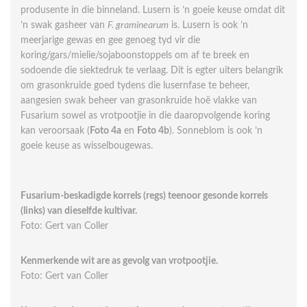
produsente in die binneland. Lusern is ’n goeie keuse omdat dit
’n swak gasheer van
F. graminearum
is. Lusern is ook ’n
meerjarige gewas en gee genoeg tyd vir die
koring/gars/mielie/sojaboonstoppels om af te breek en
sodoende die siektedruk te verlaag. Dit is egter uiters belangrik
om grasonkruide goed tydens die lusernfase te beheer,
aangesien swak beheer van grasonkruide hoë vlakke van
Fusarium sowel as vrotpootjie in die daaropvolgende koring
kan veroorsaak (
Foto 4a
en
Foto 4b
). Sonneblom is ook ’n
goeie keuse as wisselbougewas.
Fusarium-beskadigde korrels (regs) teenoor gesonde korrels
(links) van dieselfde kultivar.
Foto: Gert van Coller
Kenmerkende wit are as gevolg van vrotpootjie.
Foto: Gert van Coller