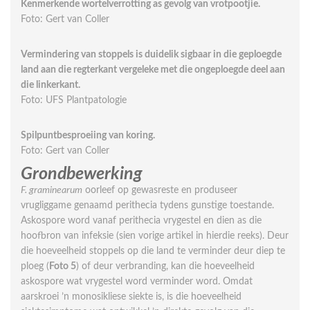
Kenmerkende wortelverrotting as gevolg van vrotpootjie.
Foto: Gert van Coller
Vermindering van stoppels is duidelik sigbaar in die geploegde
land aan die regterkant vergeleke met die ongeploegde deel aan
die linkerkant.
Foto: UFS Plantpatologie
Spilpuntbesproeiing van koring.
Foto: Gert van Coller
Grondbewerking
F. graminearum
oorleef op gewasreste en produseer
vrugliggame genaamd perithecia tydens gunstige toestande.
Askospore word vanaf perithecia vrygestel en dien as die
hoofbron van infeksie (sien vorige artikel in hierdie reeks). Deur
die hoeveelheid stoppels op die land te verminder deur diep te
ploeg (
Foto 5
) of deur verbranding, kan die hoeveelheid
askospore wat vrygestel word verminder word. Omdat
aarskroei ’n monosikliese siekte is, is die hoeveelheid