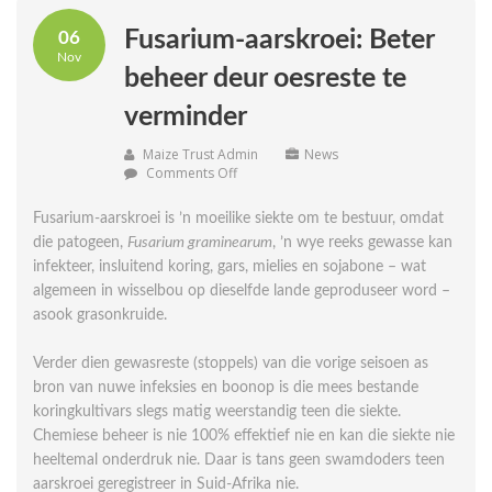
Fusarium-aarskroei: Beter
06
Nov
beheer deur oesreste te
verminder
Maize Trust Admin
News
on
Comments Off
Fusarium-
aarskroei:
Fusarium-aarskroei is ’n moeilike siekte om te bestuur, omdat
Beter
die patogeen,
Fusarium graminearum
, ’n wye reeks gewasse kan
beheer
deur
infekteer, insluitend koring, gars, mielies en sojabone – wat
oesreste
algemeen in wisselbou op dieselfde lande geproduseer word –
te
asook grasonkruide.
verminder
Verder dien gewasreste (stoppels) van die vorige seisoen as
bron van nuwe infeksies en boonop is die mees bestande
koringkultivars slegs matig weerstandig teen die siekte.
Chemiese beheer is nie 100% effektief nie en kan die siekte nie
heeltemal onderdruk nie. Daar is tans geen swamdoders teen
aarskroei ge­registreer in Suid-Afrika nie.