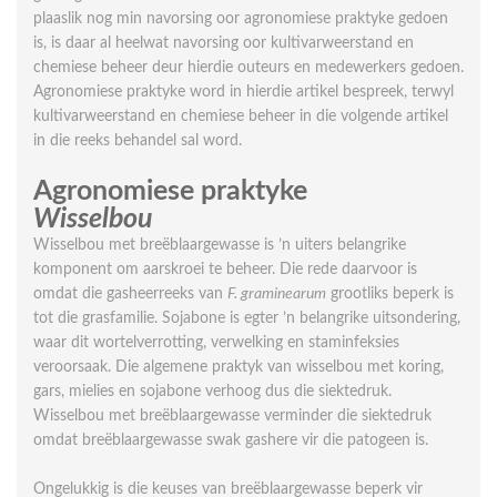
plaaslik nog min navorsing oor agronomiese praktyke gedoen
is, is daar al heelwat navorsing oor kultivarweerstand en
chemiese beheer deur hierdie outeurs en medewerkers gedoen.
Agronomiese praktyke word in hierdie artikel bespreek, terwyl
kultivarweerstand en chemiese beheer in die volgende artikel
in die reeks behandel sal word.
Agronomiese praktyke
Wisselbou
Wisselbou met breëblaargewasse is ’n uiters belangrike
komponent om aarskroei te beheer. Die rede daarvoor is
omdat die gasheerreeks van
F. graminearum
grootliks beperk is
tot die grasfamilie. Sojabone is egter ’n belang­rike uitsondering,
waar dit wortelverrotting, verwelking en staminfeksies
veroorsaak. Die algemene praktyk van wisselbou met koring,
gars, mielies en sojabone verhoog dus die siektedruk.
Wisselbou met breëblaargewasse verminder die siektedruk
omdat breëblaargewasse swak gashere vir die patogeen is.
Ongelukkig is die keuses van breëblaargewasse beperk vir