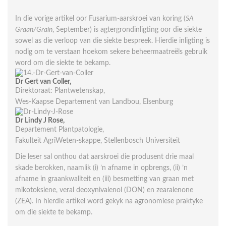
In die vorige artikel oor Fusarium-aarskroei van koring (
SA
Graan/Grain
, September) is agtergrond­inligting oor die siekte
sowel as die verloop van die siekte bespreek. Hierdie inligting is
nodig om te verstaan hoekom sekere beheermaatreëls gebruik
word om die siekte te bekamp.
Dr Gert van Coller
,
Direktoraat: Plantwetenskap,
Wes-Kaapse Departement van Landbou, Elsenburg
Dr Lindy J Rose
,
Departement Plantpatologie,
Fakulteit AgriWeten-skappe, Stellenbosch Universiteit
Die leser sal onthou dat aarskroei die produsent drie maal
skade berokken, naamlik (i) ’n afname in opbrengs, (ii) ’n
afname in graankwaliteit en (iii) besmetting van graan met
mikotoksiene, veral deoxynivalenol (DON) en zearalenone
(ZEA). In hierdie artikel word gekyk na agronomiese praktyke
om die siekte te bekamp.