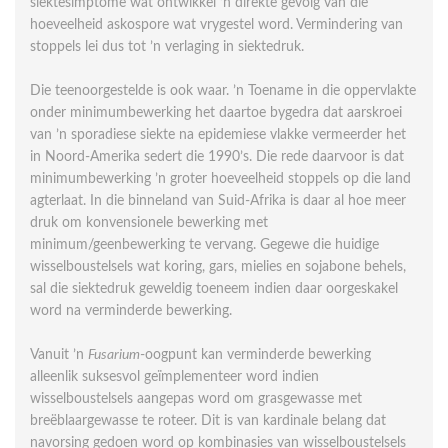
siektesimptome wat ontwikkel ’n direkte gevolg van die
hoeveelheid askospore wat vrygestel word. Vermindering van
stoppels lei dus tot ’n verlaging in siektedruk.
Die teenoorgestelde is ook waar. ’n Toename in die opper­vlakte
onder minimumbewerking het daartoe bygedra dat aarskroei
van ’n sporadiese siekte na epidemiese vlakke vermeerder het
in Noord-Amerika sedert die 1990’s. Die rede daarvoor is dat
minimumbewerking ’n groter hoeveelheid stoppels op die land
agterlaat. In die binneland van Suid-Afrika is daar al hoe meer
druk om konvensionele bewerking met
minimum/geenbewerking te vervang. Gegewe die huidige
wisselboustelsels wat koring, gars, mielies en sojabone behels,
sal die siektedruk geweldig toeneem indien daar oorgeskakel
word na verminderde bewerking.
Vanuit ’n
Fusarium
-oogpunt kan verminderde bewerking
alleenlik suksesvol geïmplementeer word indien
wisselboustelsels aangepas word om grasgewasse met
breëblaargewasse te roteer. Dit is van kardinale belang dat
navorsing gedoen word op kombi­nasies van wisselboustelsels