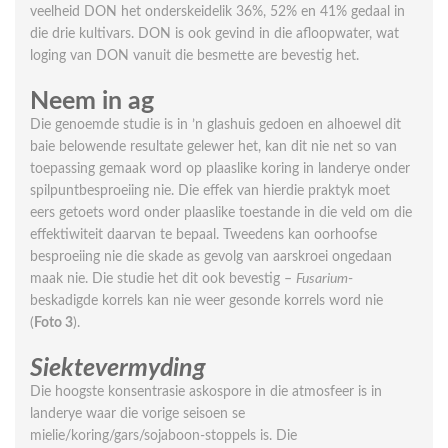
veelheid DON het onderskeidelik 36%, 52% en 41% gedaal in
die drie kultivars. DON is ook gevind in die afloopwater, wat
loging van DON vanuit die besmette are bevestig het.
Neem in ag
Die genoemde studie is in ’n glashuis gedoen en alhoewel dit
baie belowende resultate gelewer het, kan dit nie net so van
toepas­sing gemaak word op plaaslike koring in landerye onder
spilpuntbesproeiing nie. Die effek van hierdie praktyk moet
eers getoets word onder plaaslike toestande in die veld om die
effektiwiteit daarvan te bepaal. Tweedens kan oorhoofse
besproeiing nie die skade as gevolg van aarskroei ongedaan
maak nie. Die studie het dit ook bevestig –
Fusarium
-
beskadigde korrels kan nie weer gesonde korrels word nie
(
Foto 3
).
Siektevermyding
Die hoogste konsentrasie askospore in die atmosfeer is in
landerye waar die vorige seisoen se
mielie/koring/gars/sojaboon-stoppels is. Die